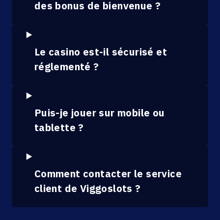
des bonus de bienvenue ?
Le casino est-il sécurisé et
réglementé ?
Puis-je jouer sur mobile ou
tablette ?
Comment contacter le service
client de Viggoslots ?