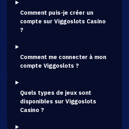
Comment puis-je créer un
compte sur Viggoslots Casino
?
Comment me connecter à mon
compte Viggoslots ?
Quels types de jeux sont
disponibles sur Viggoslots
Casino ?