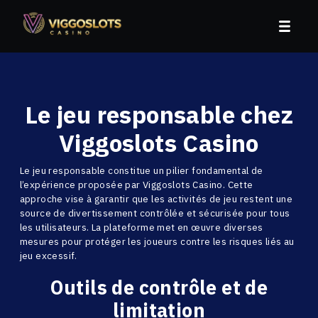
Le jeu responsable chez
Viggoslots Casino
Le jeu responsable constitue un pilier fondamental de
l’expérience proposée par Viggoslots Casino. Cette
approche vise à garantir que les activités de jeu restent une
source de divertissement contrôlée et sécurisée pour tous
les utilisateurs. La plateforme met en œuvre diverses
mesures pour protéger les joueurs contre les risques liés au
jeu excessif.
Outils de contrôle et de
limitation